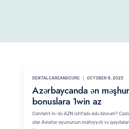
DENTALCAREANDCURE
OCTOBER 8, 2023
Azərbaycanda ən məşhur 
bonuslara 1win az
Content in-də AZN istifadə edə bilərəm? Ca
olar Aviator oyununun mahiyyəti və qaydaları