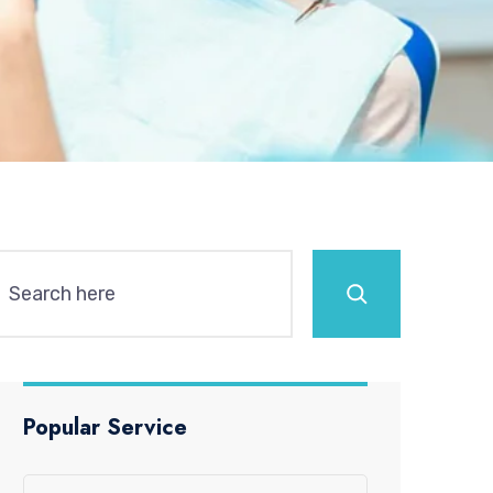
Search
Popular Service