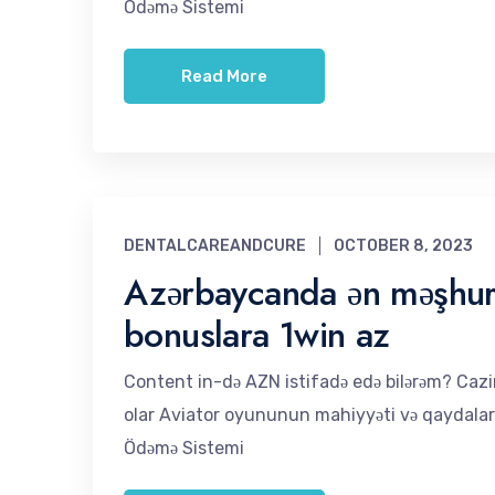
Ödəmə Sistemi
Read More
DENTALCAREANDCURE
OCTOBER 8, 2023
Azərbaycanda ən məşhur 
bonuslara 1win az
Content in-də AZN istifadə edə bilərəm? Ca
olar Aviator oyununun mahiyyəti və qaydaları
Ödəmə Sistemi