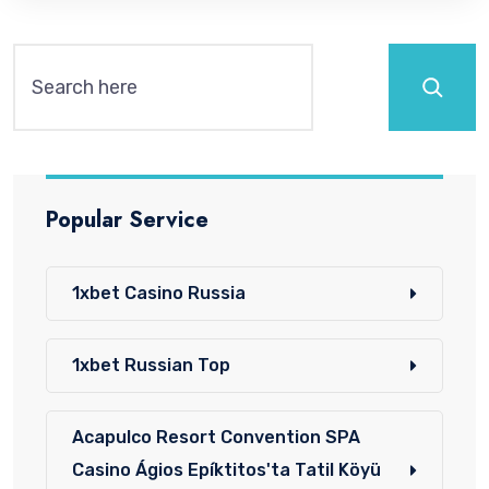
Search
Popular Service
1xbet Casino Russia
1xbet Russian Top
Acapulco Resort Convention SPA
Casino Ágios Epíktitos'ta Tatil Köyü