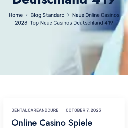
Home
Blog Standard
Neue Online Casinos
2023: Top Neue Casinos Deutschland 419
DENTALCAREANDCURE
OCTOBER 7, 2023
Online Casino Spiele