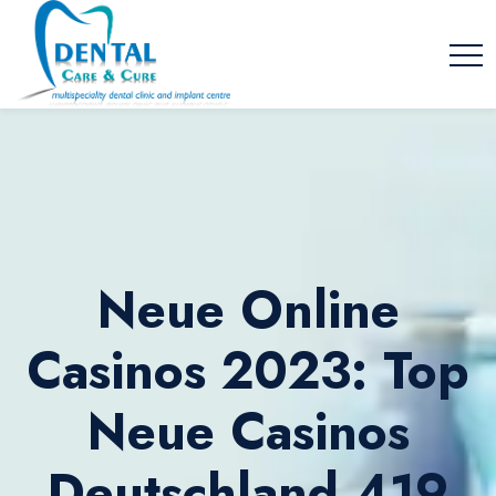
Neue Online
Casinos 2023: Top
Neue Casinos
Deutschland 419