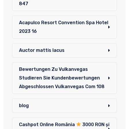
847
Acapulco Resort Convention Spa Hotel
2023 16
Auctor mattis lacus
Bewertungen Zu Vulkanvegas
Studieren Sie Kundenbewertungen
Abgeschlossen Vulkanvegas Com 108
blog
Cashpot Online România
3000 RON și