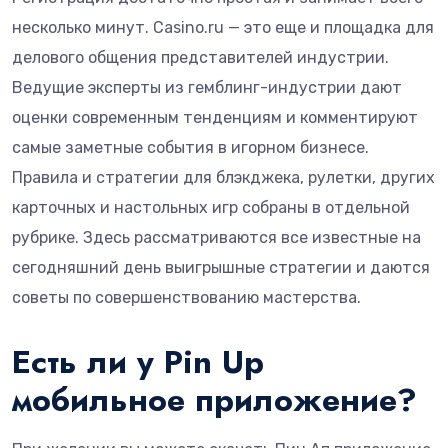
несколько минут. Casino.ru — это еще и площадка для
делового общения представителей индустрии.
Ведущие эксперты из гемблинг-индустрии дают
оценки современным тенденциям и комментируют
самые заметные события в игорном бизнесе.
Правила и стратегии для блэкджека, рулетки, других
карточных и настольных игр собраны в отдельной
рубрике. Здесь рассматриваются все известные на
сегодняшний день выигрышные стратегии и даются
советы по совершенствованию мастерства.
Есть ли у Pin Up
мобильное приложение?