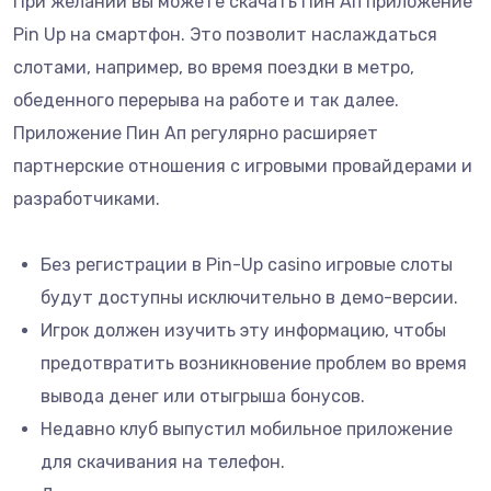
При желании вы можете скачать Пин Ап приложение
Pin Up на смартфон. Это позволит наслаждаться
слотами, например, во время поездки в метро,
обеденного перерыва на работе и так далее.
Приложение Пин Ап регулярно расширяет
партнерские отношения с игровыми провайдерами и
разработчиками.
Без регистрации в Pin-Up casino игровые слоты
будут доступны исключительно в демо-версии.
Игрок должен изучить эту информацию, чтобы
предотвратить возникновение проблем во время
вывода денег или отыгрыша бонусов.
Недавно клуб выпустил мобильное приложение
для скачивания на телефон.