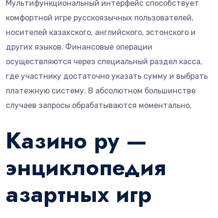
Мультифункциональный интерфейс способствует
комфортной игре русскоязычных пользователей,
носителей казахского, английского, эстонского и
других языков. Финансовые операции
осуществляются через специальный раздел касса,
где участнику достаточно указать сумму и выбрать
платежную систему. В абсолютном большинстве
случаев запросы обрабатываются моментально.
Казино ру —
энциклопедия
азартных игр