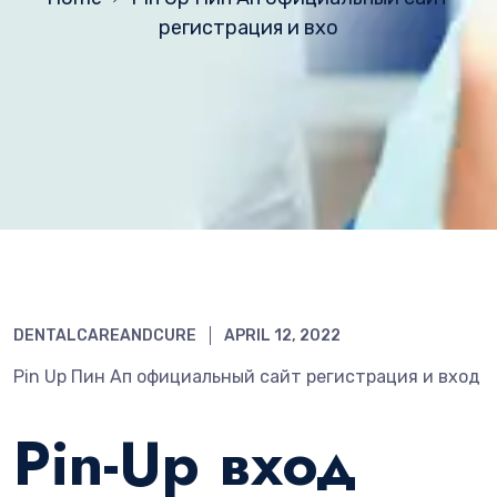
регистрация и вхо
DENTALCAREANDCURE
APRIL 12, 2022
Pin Up Пин Ап официальный сайт регистрация и вход
Pin-Up вход