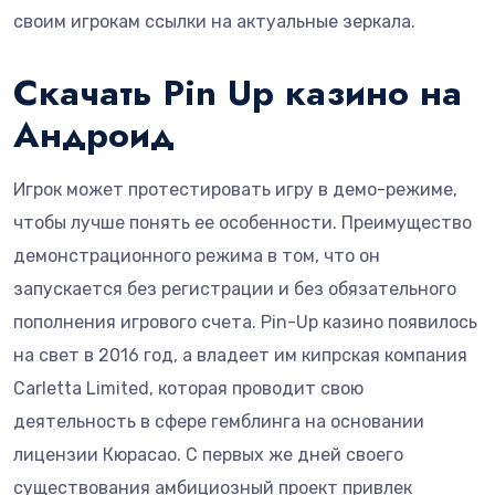
своим игрокам ссылки на актуальные зеркала.
Скачать Pin Up казино на
Андроид
Игрок может протестировать игру в демо-режиме,
чтобы лучше понять ее особенности. Преимущество
демонстрационного режима в том, что он
запускается без регистрации и без обязательного
пополнения игрового счета. Pin-Up казино появилось
на свет в 2016 год, а владеет им кипрская компания
Carletta Limited, которая проводит свою
деятельность в сфере гемблинга на основании
лицензии Кюрасао. С первых же дней своего
существования амбициозный проект привлек