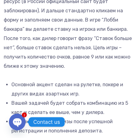
ресурс (в России официальный сайт будет
заблокирован). И дальше стандартно кликаем на
форму и заполняем свои данные. В игре “Лобби
баккара” вы делаете ставку на игрока или банкира.
После того, как дилер говорит фразу “Ставок больше
нет”, больше ставок сделать нельзя. Цель игры –
получить количество очков, равное 9 или как можно
ближе к этому значению.
Основной акцент сделан на рулетке, покере и
других видах азартных игр.
Вашей задачей будет собрать комбинацию из 5
карт и сделать ее выше, чем у дилера.
2
Новички получают призы после успешной
Contact us
регистрации и пополнения депозита.
Open chaty