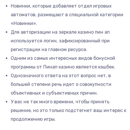
Новинки, которые добавляет отдел игровых
автоматов, размещают в специальной категории
«Новинки».
Для авторизации на зеркале казино пин ап
используется логин, зафиксированный при
регистрации на главном ресурсе.
Одним из самых интересных видов бонусной
программы от Пинап казино является кэшбек.
Однозначного ответа на этот вопрос нет, в
большей степени речь идет о совокупности
объективных и субъективных причин.
У вас не так много времени, чтобы принять
решение, но это только подстегнет ваш интерес к
продолжению игры.