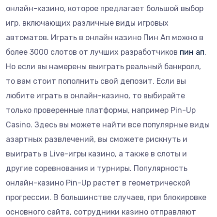
онлайн-казино, которое предлагает большой выбор
игр, включающих различные виды игровых
автоматов. Играть в онлайн казино Пин Ап можно в
более 3000 слотов от лучших разработчиков
пин ап
.
Но если вы намерены выиграть реальный банкролл,
то вам стоит пополнить свой депозит. Если вы
любите играть в онлайн-казино, то выбирайте
только проверенные платформы, например Pin-Up
Casino. Здесь вы можете найти все популярные виды
азартных развлечений, вы сможете рискнуть и
выиграть в Live-игры казино, а также в слоты и
другие соревнования и турниры. Популярность
онлайн-казино Pin-Up растет в геометрической
прогрессии. В большинстве случаев, при блокировке
основного сайта, сотрудники казино отправляют