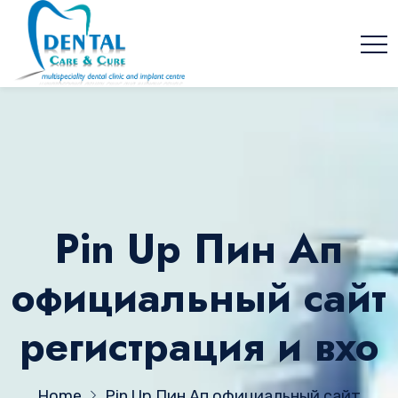
Pin Up Пин Ап
официальный сайт
регистрация и вхо
Home
Pin Up Пин Ап официальный сайт