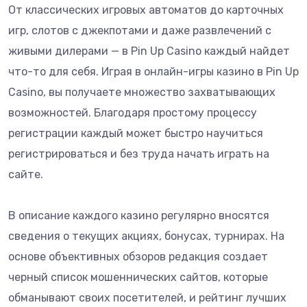
От классических игровых автоматов до карточных
игр, слотов с джекпотами и даже развлечений с
живыми дилерами — в Pin Up Casino каждый найдет
что-то для себя. Играя в онлайн-игры казино в Pin Up
Casino, вы получаете множество захватывающих
возможностей. Благодаря простому процессу
регистрации каждый может быстро научиться
регистрироваться и без труда начать играть на
сайте.
В описание каждого казино регулярно вносятся
сведения о текущих акциях, бонусах, турнирах. На
основе объективных обзоров редакция создает
черный список мошеннических сайтов, которые
обманывают своих посетителей, и рейтинг лучших