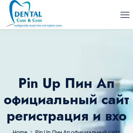
Pin Up Пин Ап
официальный сайт
регистрация и вхо
Home
Pin Up Пин Ап официальный сайт