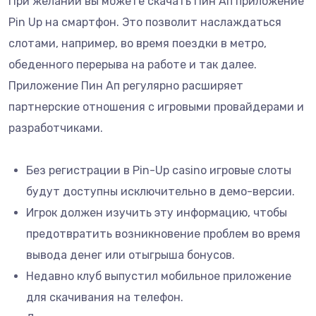
При желании вы можете скачать Пин Ап приложение
Pin Up на смартфон. Это позволит наслаждаться
слотами, например, во время поездки в метро,
обеденного перерыва на работе и так далее.
Приложение Пин Ап регулярно расширяет
партнерские отношения с игровыми провайдерами и
разработчиками.
Без регистрации в Pin-Up casino игровые слоты
будут доступны исключительно в демо-версии.
Игрок должен изучить эту информацию, чтобы
предотвратить возникновение проблем во время
вывода денег или отыгрыша бонусов.
Недавно клуб выпустил мобильное приложение
для скачивания на телефон.