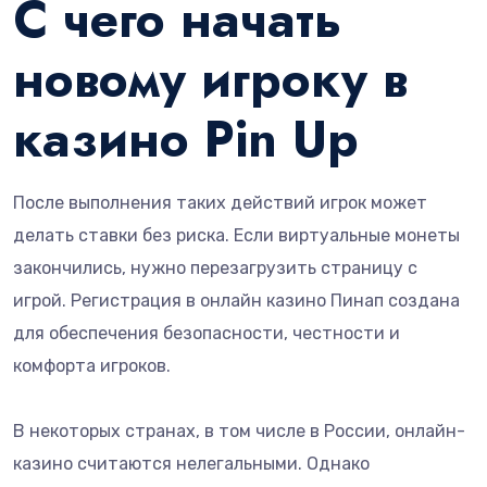
С чего начать
новому игроку в
казино Pin Up
После выполнения таких действий игрок может
делать ставки без риска. Если виртуальные монеты
закончились, нужно перезагрузить страницу с
игрой. Регистрация в онлайн казино Пинап создана
для обеспечения безопасности, честности и
комфорта игроков.
В некоторых странах, в том числе в России, онлайн-
казино считаются нелегальными. Однако