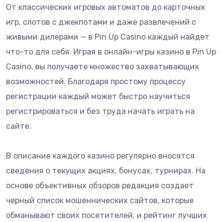
От классических игровых автоматов до карточных
игр, слотов с джекпотами и даже развлечений с
живыми дилерами — в Pin Up Casino каждый найдет
что-то для себя. Играя в онлайн-игры казино в Pin Up
Casino, вы получаете множество захватывающих
возможностей. Благодаря простому процессу
регистрации каждый может быстро научиться
регистрироваться и без труда начать играть на
сайте.
В описание каждого казино регулярно вносятся
сведения о текущих акциях, бонусах, турнирах. На
основе объективных обзоров редакция создает
черный список мошеннических сайтов, которые
обманывают своих посетителей, и рейтинг лучших