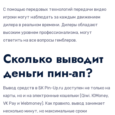
С помощью передовых технологий передачи видео
игроки могут наблюдать за каждым движением
дилера в реальном времени. Дилеры обладают
высоким уровнем профессионализма, могут
ответить на все вопросы гемблеров.
Сколько выводит
деньги пин-ап?
Вывод средств в БК Pin-Up.ru доступен не только на
карты, но и на электронные кошельки (Qiwi. ЮMoney,
VK Pay и Webmoney). Как правило, вывод занимает
несколько минут, но максимальные сроки