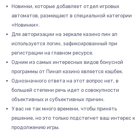
Новинки, которые добавляет отдел игровых
автоматов, размещают в специальной категории
«Новинки».
Для авторизации на зеркале казино пин ап
используется логин, зафиксированный при
регистрации на главном ресурсе.
Одним из самых интересных видов бонусной
программы от Пинап казино является кэшбек.
Однозначного ответа на этот вопрос нет, в
большей степени речь идет о совокупности
объективных и субъективных причин.
У вас не так много времени, чтобы принять
решение, но это только подстегнет ваш интерес к
продолжению игры.