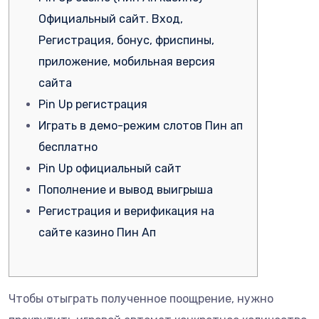
Официальный сайт. Вход,
Регистрация, бонус, фриспины,
приложение, мобильная версия
сайта
Pin Up регистрация
Играть в демо-режим слотов Пин ап
бесплатно
Pin Up официальный сайт
Пополнение и вывод выигрыша
Регистрация и верификация на
сайте казино Пин Ап
Чтобы отыграть полученное поощрение, нужно