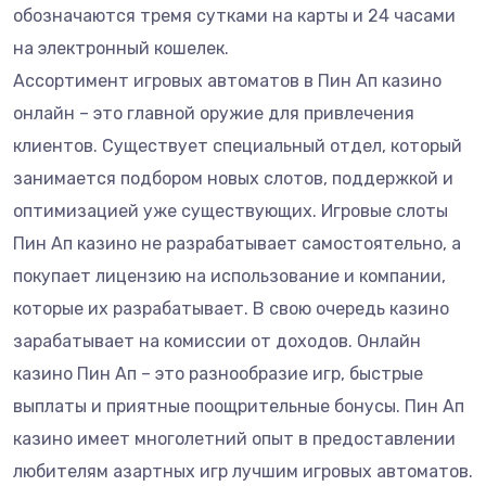
обозначаются тремя сутками на карты и 24 часами
на электронный кошелек.
Ассортимент игровых автоматов в Пин Ап казино
онлайн – это главной оружие для привлечения
клиентов. Существует специальный отдел, который
занимается подбором новых слотов, поддержкой и
оптимизацией уже существующих. Игровые слоты
Пин Ап казино не разрабатывает самостоятельно, а
покупает лицензию на использование и компании,
которые их разрабатывает. В свою очередь казино
зарабатывает на комиссии от доходов. Онлайн
казино Пин Ап – это разнообразие игр, быстрые
выплаты и приятные поощрительные бонусы. Пин Ап
казино имеет многолетний опыт в предоставлении
любителям азартных игр лучшим игровых автоматов.