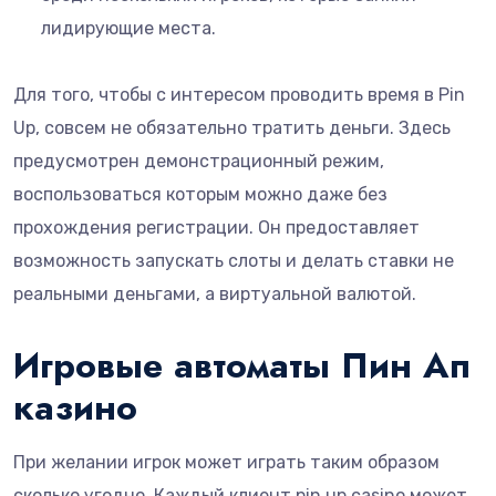
лидирующие места.
Для того, чтобы с интересом проводить время в Pin
Up, совсем не обязательно тратить деньги. Здесь
предусмотрен демонстрационный режим,
воспользоваться которым можно даже без
прохождения регистрации. Он предоставляет
возможность запускать слоты и делать ставки не
реальными деньгами, а виртуальной валютой.
Игровые автоматы Пин Ап
казино
При желании игрок может играть таким образом
сколько угодно. Каждый клиент pin up casino может