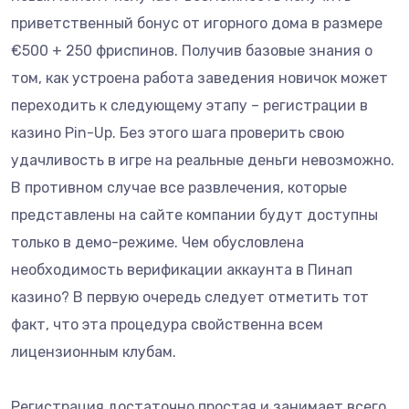
приветственный бонус от игорного дома в размере
€500 + 250 фриспинов. Получив базовые знания о
том, как устроена работа заведения новичок может
переходить к следующему этапу – регистрации в
казино Pin-Up. Без этого шага проверить свою
удачливость в игре на реальные деньги невозможно.
В противном случае все развлечения, которые
представлены на сайте компании будут доступны
только в демо-режиме. Чем обусловлена
необходимость верификации аккаунта в Пинап
казино? В первую очередь следует отметить тот
факт, что эта процедура свойственна всем
лицензионным клубам.
Регистрация достаточно простая и занимает всего