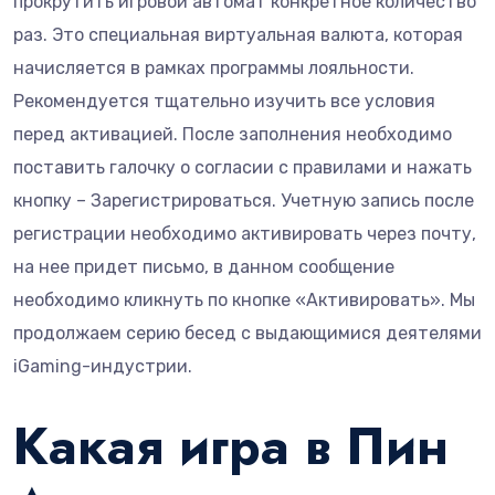
прокрутить игровой автомат конкретное количество
раз. Это специальная виртуальная валюта, которая
начисляется в рамках программы лояльности.
Рекомендуется тщательно изучить все условия
перед активацией. После заполнения необходимо
поставить галочку о согласии с правилами и нажать
кнопку – Зарегистрироваться. Учетную запись после
регистрации необходимо активировать через почту,
на нее придет письмо, в данном сообщение
необходимо кликнуть по кнопке «Активировать». Мы
продолжаем серию бесед с выдающимися деятелями
iGaming-индустрии.
Какая игра в Пин