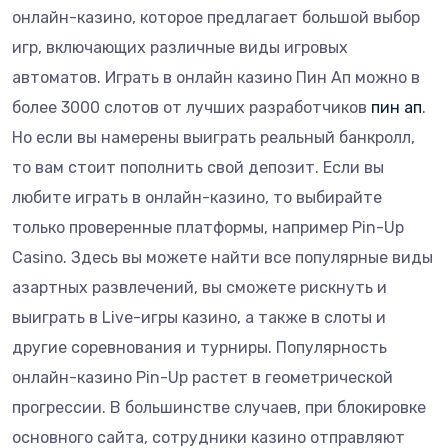
онлайн-казино, которое предлагает большой выбор
игр, включающих различные виды игровых
автоматов. Играть в онлайн казино Пин Ап можно в
более 3000 слотов от лучших разработчиков
пин ап
.
Но если вы намерены выиграть реальный банкролл,
то вам стоит пополнить свой депозит. Если вы
любите играть в онлайн-казино, то выбирайте
только проверенные платформы, например Pin-Up
Casino. Здесь вы можете найти все популярные виды
азартных развлечений, вы сможете рискнуть и
выиграть в Live-игры казино, а также в слоты и
другие соревнования и турниры. Популярность
онлайн-казино Pin-Up растет в геометрической
прогрессии. В большинстве случаев, при блокировке
основного сайта, сотрудники казино отправляют