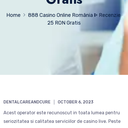
Home
888 Casino Online România ᐈ Recenzie ️
25 RON Gratis
DENTALCAREANDCURE
OCTOBER 6, 2023
Acest operator este recunoscut in toata lumea pentru
seriozitatea si calitatea serviciilor de casino live. Peste