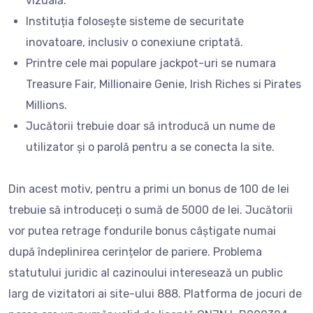
vizuală.
Instituția folosește sisteme de securitate
inovatoare, inclusiv o conexiune criptată.
Printre cele mai populare jackpot-uri se numara
Treasure Fair, Millionaire Genie, Irish Riches si Pirates
Millions.
Jucătorii trebuie doar să introducă un nume de
utilizator și o parolă pentru a se conecta la site.
Din acest motiv, pentru a primi un bonus de 100 de lei
trebuie să introduceți o sumă de 5000 de lei. Jucătorii
vor putea retrage fondurile bonus câștigate numai
după îndeplinirea cerințelor de pariere. Problema
statutului juridic al cazinoului interesează un public
larg de vizitatori ai site-ului 888. Platforma de jocuri de