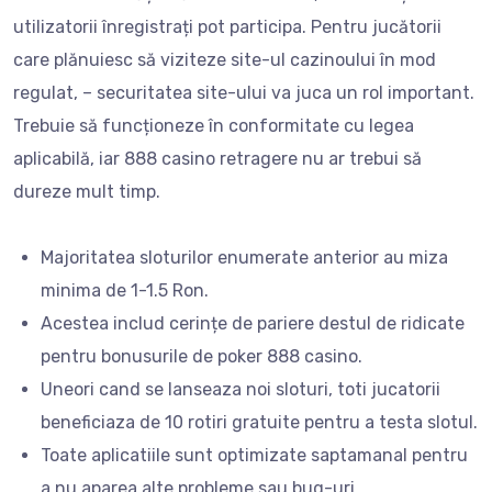
utilizatorii înregistrați pot participa. Pentru jucătorii
care plănuiesc să viziteze site-ul cazinoului în mod
regulat, – securitatea site-ului va juca un rol important.
Trebuie să funcționeze în conformitate cu legea
aplicabilă, iar 888 casino retragere nu ar trebui să
dureze mult timp.
Majoritatea sloturilor enumerate anterior au miza
minima de 1-1.5 Ron.
Acestea includ cerințe de pariere destul de ridicate
pentru bonusurile de poker 888 casino.
Uneori cand se lanseaza noi sloturi, toti jucatorii
beneficiaza de 10 rotiri gratuite pentru a testa slotul.
Toate aplicatiile sunt optimizate saptamanal pentru
a nu aparea alte probleme sau bug-uri.