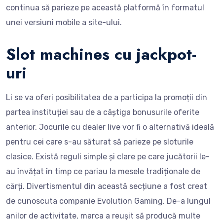
continua să parieze pe această platformă în formatul
unei versiuni mobile a site-ului.
Slot machines cu jackpot-
uri
Li se va oferi posibilitatea de a participa la promoții din
partea instituției sau de a câștiga bonusurile oferite
anterior. Jocurile cu dealer live vor fi o alternativă ideală
pentru cei care s-au săturat să parieze pe sloturile
clasice. Există reguli simple și clare pe care jucătorii le-
au învățat în timp ce pariau la mesele tradiționale de
cărți. Divertismentul din această secțiune a fost creat
de cunoscuta companie Evolution Gaming. De-a lungul
anilor de activitate, marca a reușit să producă multe