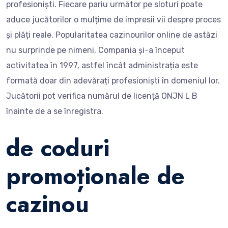
profesioniști. Fiecare pariu următor pe sloturi poate
aduce jucătorilor o mulțime de impresii vii despre proces
și plăți reale. Popularitatea cazinourilor online de astăzi
nu surprinde pe nimeni. Compania și-a început
activitatea în 1997, astfel încât administrația este
formată doar din adevărați profesioniști în domeniul lor.
Jucătorii pot verifica numărul de licență ONJN L B
înainte de a se înregistra.
de coduri
promoționale de
cazinou