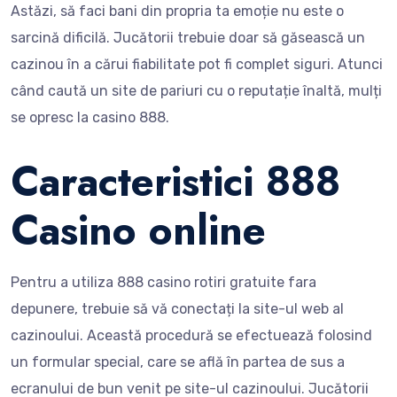
Astăzi, să faci bani din propria ta emoție nu este o
sarcină dificilă. Jucătorii trebuie doar să găsească un
cazinou în a cărui fiabilitate pot fi complet siguri. Atunci
când caută un site de pariuri cu o reputație înaltă, mulți
se opresc la casino 888.
Caracteristici 888
Casino online
Pentru a utiliza 888 casino rotiri gratuite fara
depunere, trebuie să vă conectați la site-ul web al
cazinoului. Această procedură se efectuează folosind
un formular special, care se află în partea de sus a
ecranului de bun venit pe site-ul cazinoului. Jucătorii