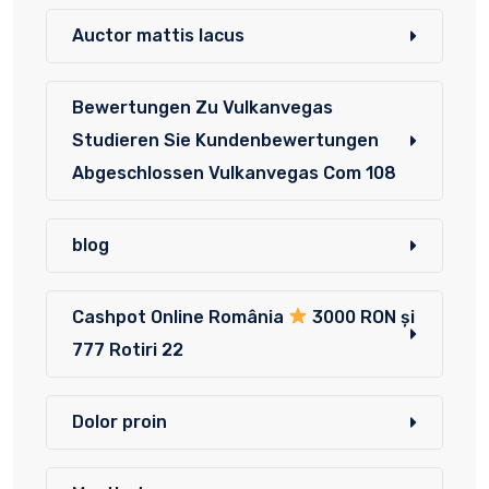
Auctor mattis lacus
Bewertungen Zu Vulkanvegas
Studieren Sie Kundenbewertungen
Abgeschlossen Vulkanvegas Com 108
blog
Cashpot Online România
3000 RON și
777 Rotiri 22
Dolor proin