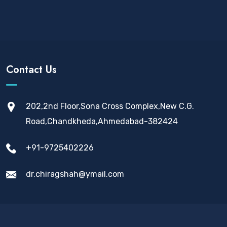
Contact Us
202,2nd Floor,Sona Cross Complex,New C.G.
Road,Chandkheda,Ahmedabad-382424
+91-9725402226
dr.chiragshah@ymail.com