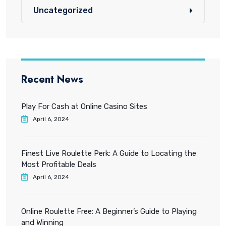
Uncategorized
Recent News
Play For Cash at Online Casino Sites
April 6, 2024
Finest Live Roulette Perk: A Guide to Locating the
Most Profitable Deals
April 6, 2024
Online Roulette Free: A Beginner’s Guide to Playing
and Winning