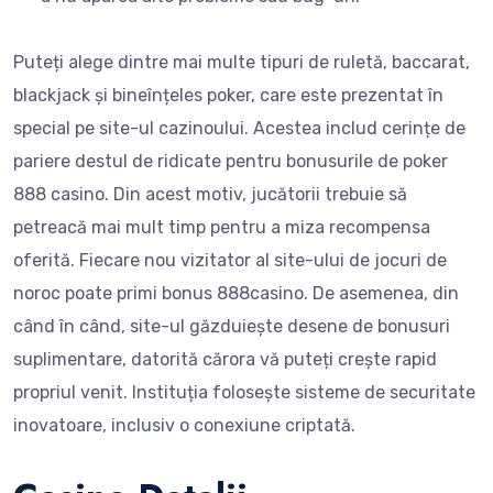
Puteți alege dintre mai multe tipuri de ruletă, baccarat,
blackjack și bineînțeles poker, care este prezentat în
special pe site-ul cazinoului. Acestea includ cerințe de
pariere destul de ridicate pentru bonusurile de poker
888 casino. Din acest motiv, jucătorii trebuie să
petreacă mai mult timp pentru a miza recompensa
oferită. Fiecare nou vizitator al site-ului de jocuri de
noroc poate primi bonus 888casino. De asemenea, din
când în când, site-ul găzduiește desene de bonusuri
suplimentare, datorită cărora vă puteți crește rapid
propriul venit. Instituția folosește sisteme de securitate
inovatoare, inclusiv o conexiune criptată.