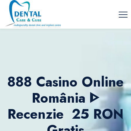
888 Casino Online
România ᐈ
Recenzie ️ 25 RON
Gratis