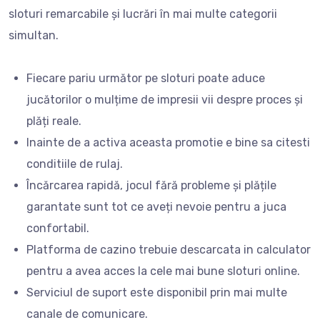
sloturi remarcabile și lucrări în mai multe categorii
simultan.
Fiecare pariu următor pe sloturi poate aduce
jucătorilor o mulțime de impresii vii despre proces și
plăți reale.
Inainte de a activa aceasta promotie e bine sa citesti
conditiile de rulaj.
Încărcarea rapidă, jocul fără probleme și plățile
garantate sunt tot ce aveți nevoie pentru a juca
confortabil.
Platforma de cazino trebuie descarcata in calculator
pentru a avea acces la cele mai bune sloturi online.
Serviciul de suport este disponibil prin mai multe
canale de comunicare.