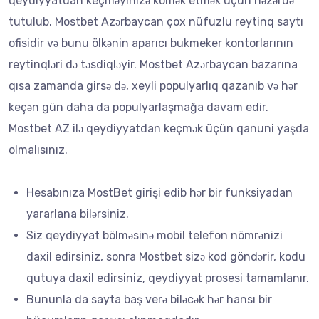
qeydiyyatdan keçməyinizə kömək etmək üçün nəzərdə
tutulub. Mostbet Azərbaycan çox nüfuzlu reytinq saytı
ofisidir və bunu ölkənin aparıcı bukmeker kontorlarının
reytinqləri də təsdiqləyir. Mostbet Azərbaycan bazarına
qısa zamanda girsə də, xeyli populyarlıq qazanıb və hər
keçən gün daha da populyarlaşmağa davam edir.
Mostbet AZ ilə qeydiyyatdan keçmək üçün qanuni yaşda
olmalısınız.
Hesabınıza MostBet girişi edib hər bir funksiyadan
yararlana bilərsiniz.
Siz qeydiyyat bölməsinə mobil telefon nömrənizi
daxil edirsiniz, sonra Mostbet sizə kod göndərir, kodu
qutuya daxil edirsiniz, qeydiyyat prosesi tamamlanır.
Bununla da sayta baş verə biləcək hər hansı bir