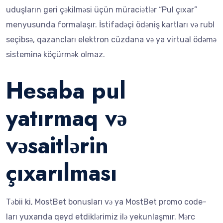
uduşların geri çəkilməsi üçün müraciətlər “Pul çıxar”
menyusunda formalaşır. İstifadəçi ödəniş kartları və rubl
seçibsə, qazancları elektron cüzdana və ya virtual ödəmə
sisteminə köçürmək olmaz.
Hesaba pul
yatırmaq və
vəsaitlərin
çıxarılması
Təbii ki, MostBet bonusları və ya MostBet promo code-
ları yuxarıda qeyd etdiklərimiz ilə yekunlaşmır. Mərc