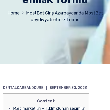
Home
MostBet Giriş Azərbaycanda MostBet
qeydiyyatı etmək formu
DENTALCAREANDCURE
SEPTEMBER 30, 2023
Content
Mərc marketləri – Təklif olunan seçimlər