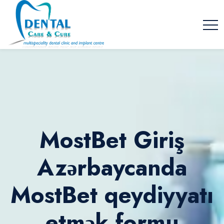
MostBet Giriş
Azərbaycanda
MostBet qeydiyyatı
etmək formu