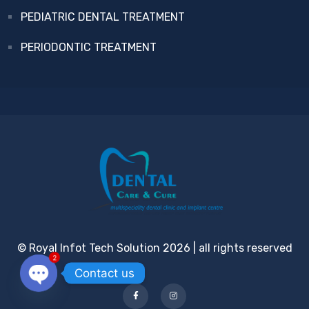
PEDIATRIC DENTAL TREATMENT
PERIODONTIC TREATMENT
© Royal Infot Tech Solution 2026 | all rights reserved
2
Contact us
Open chaty