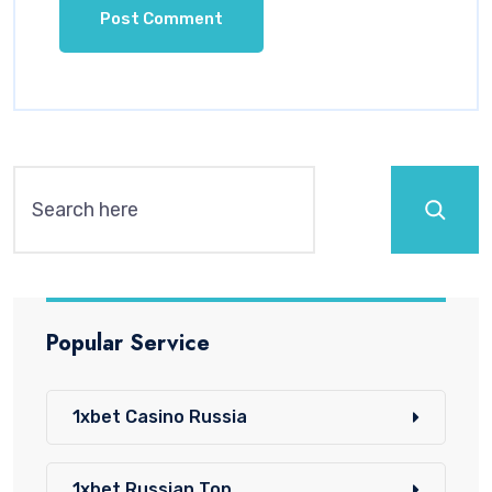
Search
Popular Service
1xbet Casino Russia
1xbet Russian Top