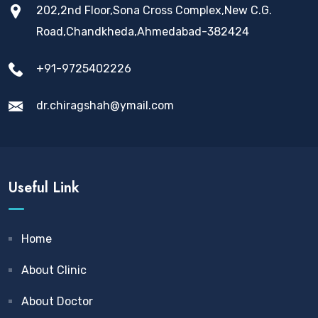
202,2nd Floor,Sona Cross Complex,New C.G.
Road,Chandkheda,Ahmedabad-382424
+91-9725402226
dr.chiragshah@ymail.com
Useful Link
Home
About Clinic
About Doctor